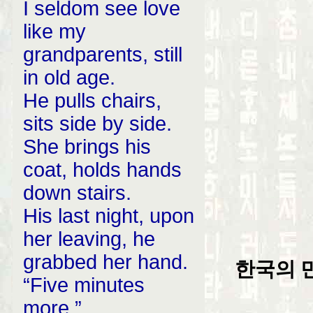
I seldom see love
like my
grandparents, still
in old age.
He pulls chairs,
sits side by side.
She brings his
coat, holds hands
down stairs.
His last night, upon
her leaving, he
grabbed her hand.
한국의 민
“Five minutes
more.”