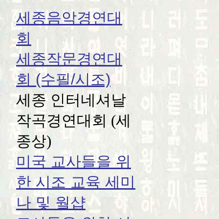
세종음악경연대
회
세종작문경연대
회 (수필/시조)
세종 인터네셔날
작곡경연대회 (세
종상)
미국 교사들을 위
한 시조 교육 세미
나 및 웤샵