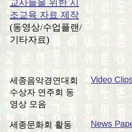
교사들을 위한 시
조교육 자료 제작
(동영상/수업플랜/
기타자료)
Video Clip
세종음악경연대회
수상자 연주회 동
영상 모음
News Paper
세종문화회 활동