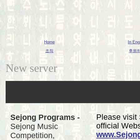
Home
In Eng
조직
후원
New server
Sejong Programs -
Please visit
official Webs
Sejong Music
www.Sejong
Competition,