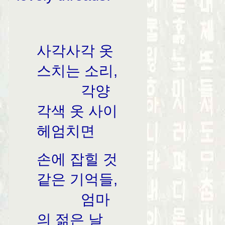
사각사각 옷
스치는 소리,
각양
각색 옷 사이
헤엄치면
손에 잡힐 것
같은 기억들,
엄마
의 젊은 날