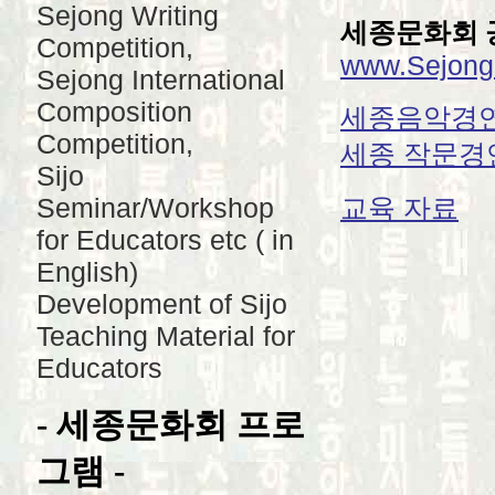
Sejong Writing
세종문화회 공
Competition,
www.SejongC
Sejong International
Composition
세종음악경연
Competition,
세종 작문경
Sijo
Seminar/Workshop
교육 자료
for Educators etc ( in
English)
Development of Sijo
Teaching Material for
Educators
- 세종문화회 프로
그램 -