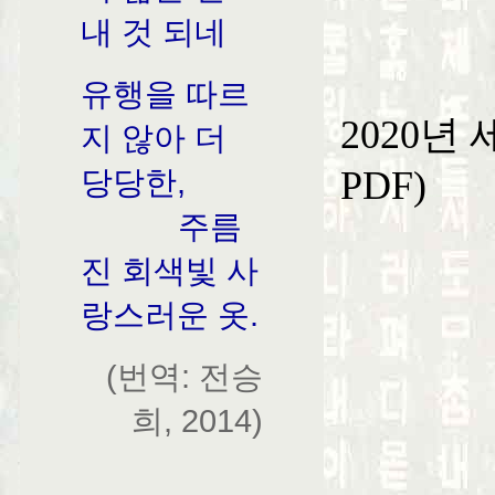
내 것 되네
유행을 따르
2020년
지 않아 더
PDF)
당당한,
주름
진 회색빛 사
랑스러운 옷.
(번역: 전승
희, 2014)