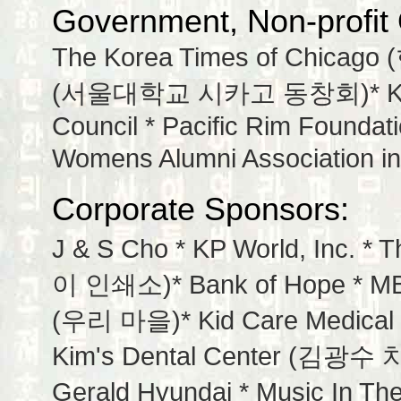
Government, Non-profit
The Korea Times of Chicago (
(서울대학교 시카고 동창회)* Korean 
Council * Pacific Rim Foundatio
Womens Alumni Associatio
Corporate Sponsors:
J & S Cho *
KP World, Inc. * T
이 인쇄소)* Bank of Hope * MB Fi
(우리 마을)* Kid Care Medical * 
Kim's Dental Center (김광수 치과)
Gerald Hyundai * Music In T