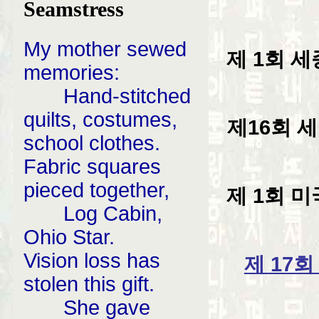
Seamstress
My mother sewed
제 1회 세
memories:
Hand-stitched
quilts, costumes,
제16회 
school clothes.
Fabric squares
pieced together,
제 1회 
Log Cabin,
Ohio Star.
Vision loss has
제 17
stolen this gift.
She gave